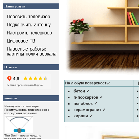
Наши услуги
Повесить телевизор
Подключить антенну
Настроить телевизор
Цифровое ТВ
Навесные работы:
картины полки зеркала
Отзывы
На любую поверхность:
По
бетон ✓
гипсокартон ✓
новости
пеноблок ✓
Изогнутые телевизоры
керамогранит ✓
Преимущества телевизоров с
изогнутыми экранами
кирпич ✓
The Serif - новая модель
телевизора от Samsung